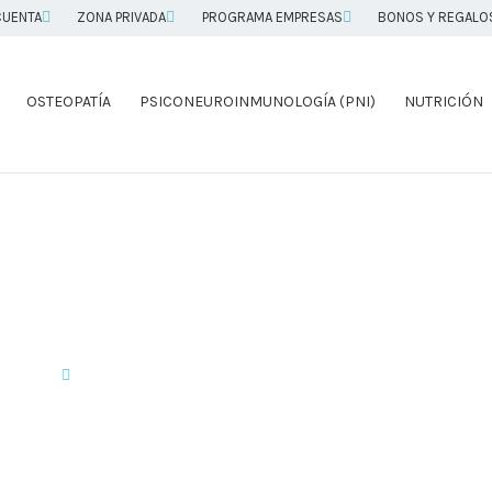
CUENTA
ZONA PRIVADA
PROGRAMA EMPRESAS
BONOS Y REGALO
OSTEOPATÍA
PSICONEUROINMUNOLOGÍA (PNI)
NUTRICIÓN
os,Bonos y Regalo
Portada
»
Bonos y Regalos