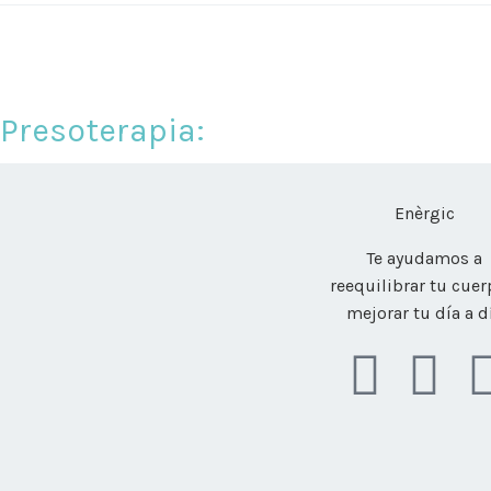
Presoterapia:
Enèrgic
Te ayudamos a
reequilibrar tu cuer
mejorar tu día a d
I
E
n
n
s
v