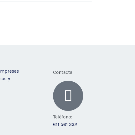
o
Empresas
Contacta
nos y
Teléfono:
611 561 332