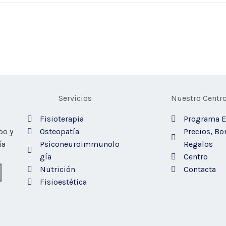
Servicios
Nuestro Centr
Fisioterapia
Programa 
po y
Osteopatía
Precios, Bo
ía
Psiconeuroimmunolo
Regalos
gía
Centro
W
Nutrición
Contacta
Fisioestética
h
a